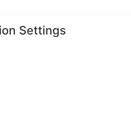
ion Settings