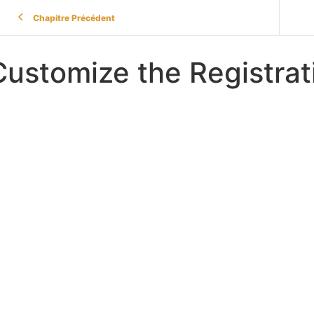
Chapitre Précédent
Customize the Registrat