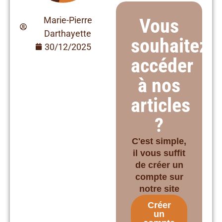
Vous
Marie-Pierre
Darthayette
souhaitez
30/12/2025
accéder
à nos
articles
?
C'est simple,
il vous suffit
de créer un
compte sur
notre site
Créer
un