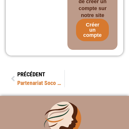
de créer un
compte sur
notre site
Créer
un
compte
PRÉCÉDENT
Partenariat Soco Academy & l’Oréal Access