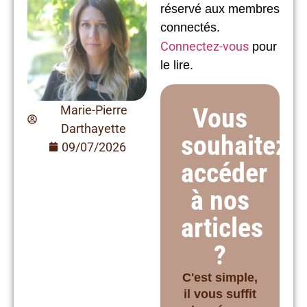
réservé aux membres
connectés.
Connectez-vous
pour
le lire.
Vous
Marie-Pierre
Darthayette
souhaitez
09/07/2026
accéder
à nos
articles
?
C'est simple,
il vous suffit